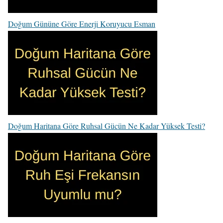
Doğum Gününe Göre Enerji Koruyucu Esman
Doğum Haritana Göre Ruhsal Gücün Ne Kadar Yüksek Testi?