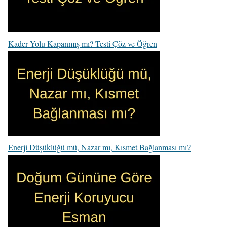
Kader Yolu Kapanmış mı? Testi Çöz ve Öğren
Enerji Düşüklüğü mü, Nazar mı, Kısmet Bağlanması mı?