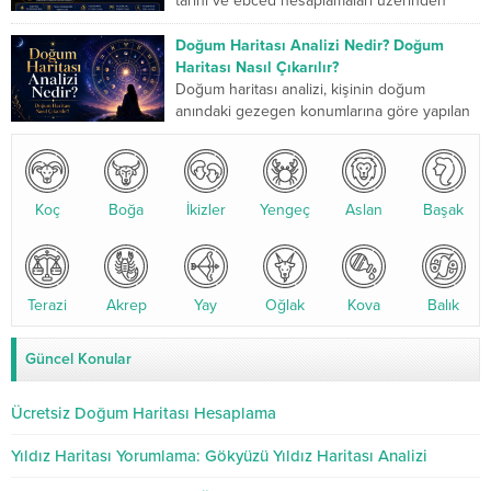
tarihi ve ebced hesaplamaları üzerinden
yapılan kadim bir değerlendirme sistemidir.
Son yıllarda özellikle yıldızname...
Doğum Haritası Analizi Nedir? Doğum
Haritası Nasıl Çıkarılır?
Doğum haritası analizi, kişinin doğum
anındaki gezegen konumlarına göre yapılan
detaylı bir astrolojik değerlendirmedir. Bu
analiz, karakter yapısı, ilişkiler, kariyer...
Koç
Boğa
İkizler
Yengeç
Aslan
Başak
Terazi
Akrep
Yay
Oğlak
Kova
Balık
Güncel Konular
Ücretsiz Doğum Haritası Hesaplama
Yıldız Haritası Yorumlama: Gökyüzü Yıldız Haritası Analizi