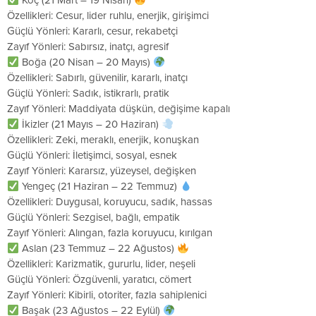
Koç (21 Mart – 19 Nisan)
Özellikleri: Cesur, lider ruhlu, enerjik, girişimci
Güçlü Yönleri: Kararlı, cesur, rekabetçi
Zayıf Yönleri: Sabırsız, inatçı, agresif
Boğa (20 Nisan – 20 Mayıs)
Özellikleri: Sabırlı, güvenilir, kararlı, inatçı
Güçlü Yönleri: Sadık, istikrarlı, pratik
Zayıf Yönleri: Maddiyata düşkün, değişime kapalı
İkizler (21 Mayıs – 20 Haziran)
Özellikleri: Zeki, meraklı, enerjik, konuşkan
Güçlü Yönleri: İletişimci, sosyal, esnek
Zayıf Yönleri: Kararsız, yüzeysel, değişken
Yengeç (21 Haziran – 22 Temmuz)
Özellikleri: Duygusal, koruyucu, sadık, hassas
Güçlü Yönleri: Sezgisel, bağlı, empatik
Zayıf Yönleri: Alıngan, fazla koruyucu, kırılgan
Aslan (23 Temmuz – 22 Ağustos)
Özellikleri: Karizmatik, gururlu, lider, neşeli
Güçlü Yönleri: Özgüvenli, yaratıcı, cömert
Zayıf Yönleri: Kibirli, otoriter, fazla sahiplenici
Başak (23 Ağustos – 22 Eylül)