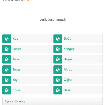
İçerik bulunamadı.
Koç
Boğa
İkizler
Yengeç
Aslan
Başak
Terazi
Akrep
Yay
Oğlak
Kova
Balık
Ayrıca Bakınız