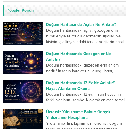
Popüler Konular
Doğum Haritasında Açılar Ne Anlatır?
Doğum haritasındaki açılar, gezegenlerin
birbirleriyle kurduğu geometrik ilişkileri ve
kişinin iç dünyasındaki farklı enerjilerin nasıl
çalıştığını gösterir. Kavuşum açısı iki...
Doğum Haritasında Gezegenler Ne
Anlatır?
Doğum haritasındaki gezegenlerin anlamı
nedir? İnsanın karakterini, duygularını,
düşünme biçimini, ilişkilerini, mücadele
gücünü ve yaşam yolculuğunda geliştirmesi
Doğum Haritasında 12 Ev Ne Anlatır?
gereken yönlerini sembolik...
Hayat Alanlarını Okuma
Doğum haritasındaki 12 ev, insan hayatının
farklı alanlarını sembolik olarak anlatan temel
bölümlerdir. Birinci ev kişinin dış dünyaya
sunduğu kimliği...
Ücretsiz Yıldızname Baktır: Gerçek
Yıldızname Hesaplama
Yıldızname ilmi, kişinin isim enerjisi, doğum