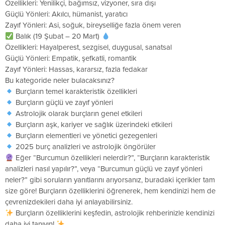
Özellikleri: Yenilikçi, bağımsız, vizyoner, sıra dışı
Güçlü Yönleri: Akılcı, hümanist, yaratıcı
Zayıf Yönleri: Asi, soğuk, bireyselliğe fazla önem veren
Balık (19 Şubat – 20 Mart)
Özellikleri: Hayalperest, sezgisel, duygusal, sanatsal
Güçlü Yönleri: Empatik, şefkatli, romantik
Zayıf Yönleri: Hassas, kararsız, fazla fedakar
Bu kategoride neler bulacaksınız?
Burçların temel karakteristik özellikleri
Burçların güçlü ve zayıf yönleri
Astrolojik olarak burçların genel etkileri
Burçların aşk, kariyer ve sağlık üzerindeki etkileri
Burçların elementleri ve yönetici gezegenleri
2025 burç analizleri ve astrolojik öngörüler
Eğer “Burcumun özellikleri nelerdir?”, “Burçların karakteristik
analizleri nasıl yapılır?”, veya “Burcumun güçlü ve zayıf yönleri
neler?” gibi soruların yanıtlarını arıyorsanız, buradaki içerikler tam
size göre! Burçların özelliklerini öğrenerek, hem kendinizi hem de
çevrenizdekileri daha iyi anlayabilirsiniz.
Burçların özelliklerini keşfedin, astrolojik rehberinizle kendinizi
daha iyi tanıyın!