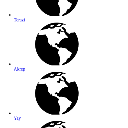
Terazi
Akrep
Yay