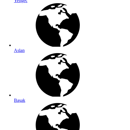
Yengeç
Aslan
Başak