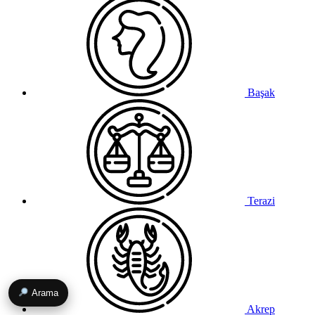
Başak
Terazi
Arama
Akrep