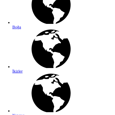
Boğa
İkizler