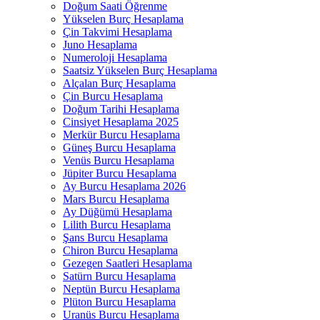
Doğum Saati Öğrenme
Yükselen Burç Hesaplama
Çin Takvimi Hesaplama
Juno Hesaplama
Numeroloji Hesaplama​
Saatsiz Yükselen Burç Hesaplama
Alçalan Burç Hesaplama
Çin Burcu Hesaplama
Doğum Tarihi Hesaplama
Cinsiyet Hesaplama 2025
Merkür Burcu Hesaplama
Güneş Burcu Hesaplama
Venüs Burcu Hesaplama
Jüpiter Burcu Hesaplama
Ay Burcu Hesaplama 2026
Mars Burcu Hesaplama
Ay Düğümü Hesaplama
Lilith Burcu Hesaplama
Şans Burcu Hesaplama
Chiron Burcu Hesaplama
Gezegen Saatleri Hesaplama
Satürn Burcu Hesaplama
Neptün Burcu Hesaplama
Plüton Burcu Hesaplama
Uranüs Burcu Hesaplama