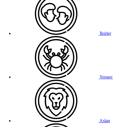
İkizler
Yengeç
Aslan