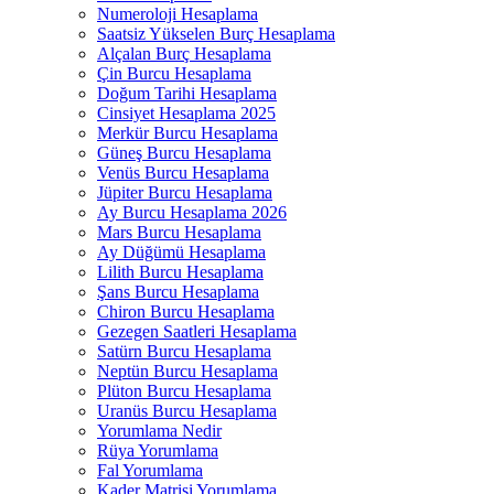
Numeroloji Hesaplama​
Saatsiz Yükselen Burç Hesaplama
Alçalan Burç Hesaplama
Çin Burcu Hesaplama
Doğum Tarihi Hesaplama
Cinsiyet Hesaplama 2025
Merkür Burcu Hesaplama
Güneş Burcu Hesaplama
Venüs Burcu Hesaplama
Jüpiter Burcu Hesaplama
Ay Burcu Hesaplama 2026
Mars Burcu Hesaplama
Ay Düğümü Hesaplama
Lilith Burcu Hesaplama
Şans Burcu Hesaplama
Chiron Burcu Hesaplama
Gezegen Saatleri Hesaplama
Satürn Burcu Hesaplama
Neptün Burcu Hesaplama
Plüton Burcu Hesaplama
Uranüs Burcu Hesaplama
Yorumlama Nedir
Rüya Yorumlama​
Fal Yorumlama
Kader Matrisi Yorumlama​