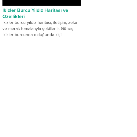
İkizler Burcu Yıldız Haritası ve
Özellikleri
İkizler burcu yıldız haritası, iletişim, zeka
ve merak temalarıyla şekillenir. Güneş
İkizler burcunda olduğunda kişi
öğrenmeye, konuşmaya ve paylaşmaya
tutkuyla...