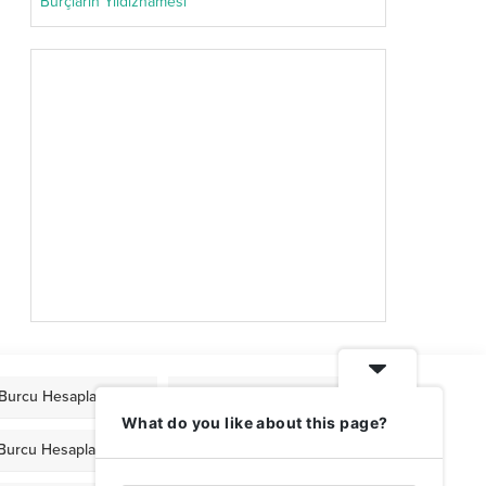
Burçların Yıldıznamesi
Burcu Hesaplama
Mars Burcu Hesaplama
What do you like about this page?
 Burcu Hesaplama
Venüs Burcu Hesaplama