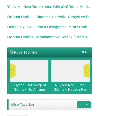
Yıldız Haritası Yorumlama: Gökyüzü Yıldız Haritası Analizi
Doğum Haritası Çıkarma: Ücretsiz, Gerçek ve Doğru Hesaplama
Ücretsiz Yıldız Haritası Hesaplama: Yıldız Haritası Hesapla
Doğum Haritası Yorumlama ve Gerçek Ücretsiz Hesaplama
Rüya Tabirleri
TÜMÜ
Rüyada Eski Sevgiliyi
Rüyada Rad Suresi
Rüyada E
mek
Görmek Ne Anlama
Görmek: Rüyada Rad
İmamoğlu’nu
t
Gelir?
Suresi Okumak
İslami ve D
Yorum
Köşe Yazarları