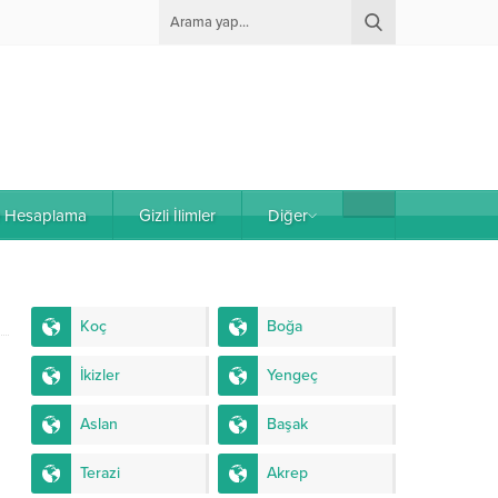
e Hesaplama
Gizli İlimler
Diğer
Koç
Boğa
İkizler
Yengeç
Aslan
Başak
Terazi
Akrep