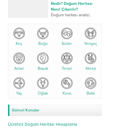
üzerinden yapılan kadim bir
Nedir? Doğum Haritası
değerlendirme sistemidir.
Nasıl Çıkarılır?
Son yıllarda özellikle
Doğum haritası analizi,
yıldızname...
kişinin doğum anındaki
gezegen konumlarına göre
yapılan detaylı bir astrolojik
değerlendirmedir. Bu analiz,
Koç
Boğa
karakter yapısı, ilişkiler,
İkizler
Yengeç
kariyer...
Aslan
Başak
Terazi
Akrep
Yay
Oğlak
Kova
Balık
Güncel Konular
Ücretsiz Doğum Haritası Hesaplama