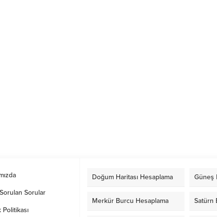
mızda
Doğum Haritası Hesaplama
Güneş 
Sorulan Sorular
Merkür Burcu Hesaplama
Satürn
k Politikası