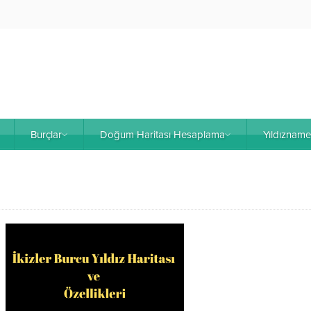
Burçlar
Doğum Haritası Hesaplama
Yıldıznam