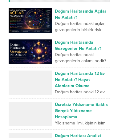
Doğum Haritasında Açılar
Ne Anlatır?
Doğum haritasındaki açılar,
gezegenlerin birbirleriyle
kurduğu geometrik ilişkileri
ve kişinin iç dünyasındaki
Doğum Haritasında
farklı enerjilerin nasıl
Gezegenler Ne Anlatır?
çalıştığını gösterir. Kavuşum
Doğum haritasındaki
açısı iki...
gezegenlerin anlamı nedir?
İnsanın karakterini,
duygularını, düşünme
Doğum Haritasında 12 Ev
biçimini, ilişkilerini, mücadele
Ne Anlatır? Hayat
gücünü ve yaşam
Alanlarını Okuma
yolculuğunda geliştirmesi
Doğum haritasındaki 12 ev,
gereken yönlerini sembolik...
insan hayatının farklı
alanlarını sembolik olarak
Ücretsiz Yıldızname Baktır:
anlatan temel bölümlerdir.
Gerçek Yıldızname
Birinci ev kişinin dış dünyaya
Hesaplama
sunduğu kimliği...
Yıldızname ilmi, kişinin isim
enerjisi, doğum tarihi ve
ebced hesaplamaları
Doğum Haritası Analizi