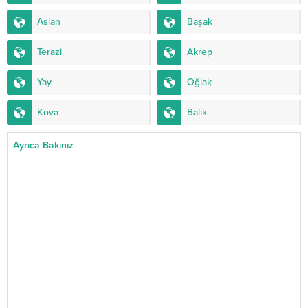
Aslan
Başak
Terazi
Akrep
Yay
Oğlak
Kova
Balık
Ayrıca Bakınız