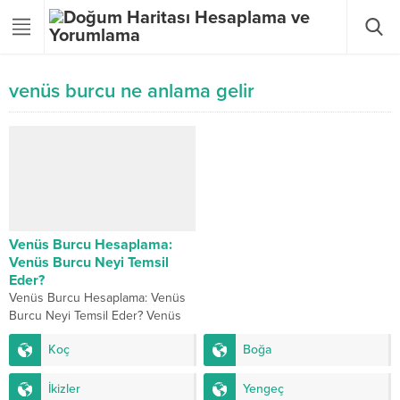
venüs burcu ne anlama gelir
Venüs Burcu Hesaplama:
Venüs Burcu Neyi Temsil
Eder?
Venüs Burcu Hesaplama: Venüs
Burcu Neyi Temsil Eder? Venüs
burcu, doğum haritasında aşk,
Koç
Boğa
güzellik, estetik ve değerler
alanında en önemli...
İkizler
Yengeç