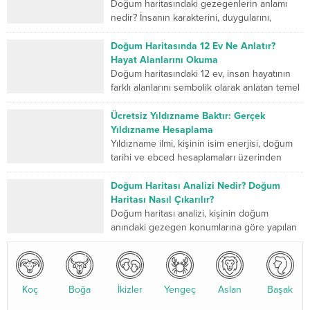
Doğum haritasındaki gezegenlerin anlamı
nedir? İnsanın karakterini, duygularını,
düşünme biçimini, ilişkilerini, mücadele
gücünü ve yaşam yolculuğunda geliştirmesi
Doğum Haritasında 12 Ev Ne Anlatır?
gereken yönlerini sembolik...
Hayat Alanlarını Okuma
Doğum haritasındaki 12 ev, insan hayatının
farklı alanlarını sembolik olarak anlatan temel
bölümlerdir. Birinci ev kişinin dış dünyaya
sunduğu kimliği...
Ücretsiz Yıldızname Baktır: Gerçek
Yıldızname Hesaplama
Yıldızname ilmi, kişinin isim enerjisi, doğum
tarihi ve ebced hesaplamaları üzerinden
yapılan kadim bir değerlendirme sistemidir.
Son yıllarda özellikle yıldızname...
Doğum Haritası Analizi Nedir? Doğum
Haritası Nasıl Çıkarılır?
Doğum haritası analizi, kişinin doğum
anındaki gezegen konumlarına göre yapılan
detaylı bir astrolojik değerlendirmedir. Bu
analiz, karakter yapısı, ilişkiler, kariyer...
Koç
Boğa
İkizler
Yengeç
Aslan
Başak