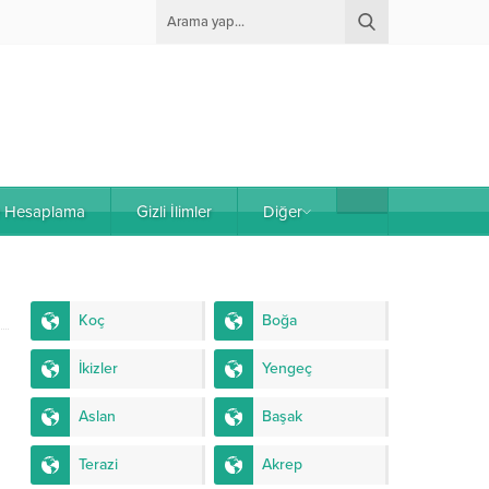
e Hesaplama
Gizli İlimler
Diğer
Koç
Boğa
İkizler
Yengeç
Aslan
Başak
Terazi
Akrep