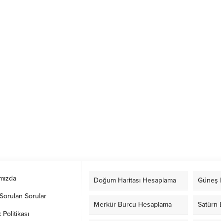
mızda
Doğum Haritası Hesaplama
Güneş 
Sorulan Sorular
Merkür Burcu Hesaplama
Satürn
k Politikası