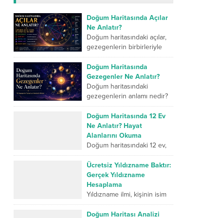
Doğum Haritasında Açılar
Ne Anlatır?
Doğum haritasındaki açılar,
gezegenlerin birbirleriyle
kurduğu geometrik ilişkileri
ve kişinin iç dünyasındaki
Doğum Haritasında
farklı enerjilerin nasıl
Gezegenler Ne Anlatır?
çalıştığını gösterir. Kavuşum
Doğum haritasındaki
açısı iki...
gezegenlerin anlamı nedir?
İnsanın karakterini,
duygularını, düşünme
Doğum Haritasında 12 Ev
biçimini, ilişkilerini, mücadele
Ne Anlatır? Hayat
gücünü ve yaşam
Alanlarını Okuma
yolculuğunda geliştirmesi
Doğum haritasındaki 12 ev,
gereken yönlerini sembolik...
insan hayatının farklı
alanlarını sembolik olarak
Ücretsiz Yıldızname Baktır:
anlatan temel bölümlerdir.
Gerçek Yıldızname
Birinci ev kişinin dış dünyaya
Hesaplama
sunduğu kimliği...
Yıldızname ilmi, kişinin isim
enerjisi, doğum tarihi ve
ebced hesaplamaları
Doğum Haritası Analizi