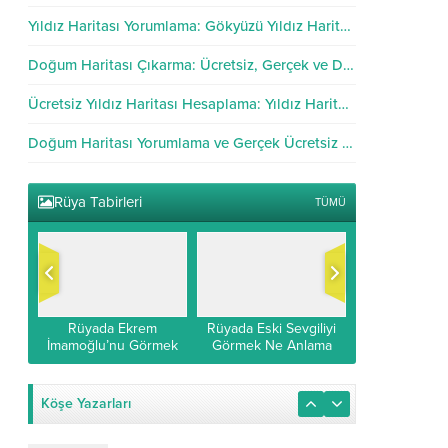
Yıldız Haritası Yorumlama: Gökyüzü Yıldız Haritası Analizi
Doğum Haritası Çıkarma: Ücretsiz, Gerçek ve Doğru Hesaplama
Ücretsiz Yıldız Haritası Hesaplama: Yıldız Haritası Hesapla
Doğum Haritası Yorumlama ve Gerçek Ücretsiz Hesaplama
Rüya Tabirleri
TÜMÜ
si
Rüyada Ekrem
Rüyada Eski Sevgiliyi
Rüyada Rad 
Rad
İmamoğlu’nu Görmek
Görmek Ne Anlama
Görmek: Rüy
k
İslami ve Diyanet
Gelir?
Suresi O
Yorumu
Köşe Yazarları