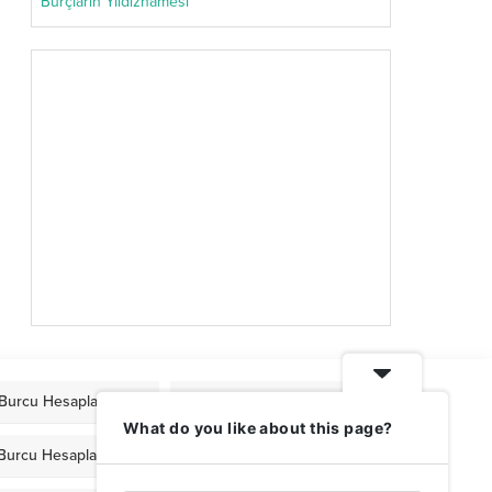
Burçların Yıldıznamesi
Burcu Hesaplama
Mars Burcu Hesaplama
What do you like about this page?
 Burcu Hesaplama
Venüs Burcu Hesaplama