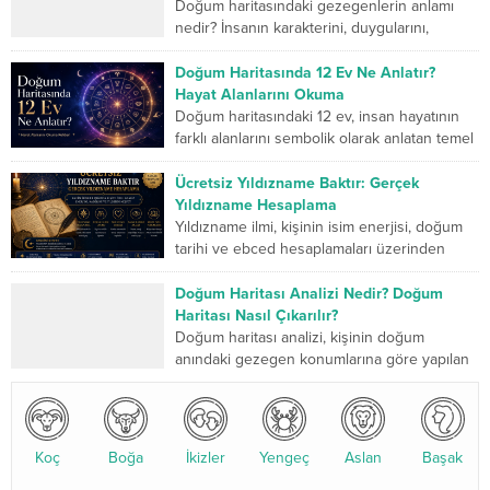
Doğum haritasındaki gezegenlerin anlamı
nedir? İnsanın karakterini, duygularını,
düşünme biçimini, ilişkilerini, mücadele
gücünü ve yaşam yolculuğunda geliştirmesi
Doğum Haritasında 12 Ev Ne Anlatır?
gereken yönlerini sembolik...
Hayat Alanlarını Okuma
Doğum haritasındaki 12 ev, insan hayatının
farklı alanlarını sembolik olarak anlatan temel
bölümlerdir. Birinci ev kişinin dış dünyaya
sunduğu kimliği...
Ücretsiz Yıldızname Baktır: Gerçek
Yıldızname Hesaplama
Yıldızname ilmi, kişinin isim enerjisi, doğum
tarihi ve ebced hesaplamaları üzerinden
yapılan kadim bir değerlendirme sistemidir.
Son yıllarda özellikle yıldızname...
Doğum Haritası Analizi Nedir? Doğum
Haritası Nasıl Çıkarılır?
Doğum haritası analizi, kişinin doğum
anındaki gezegen konumlarına göre yapılan
detaylı bir astrolojik değerlendirmedir. Bu
analiz, karakter yapısı, ilişkiler, kariyer...
Koç
Boğa
İkizler
Yengeç
Aslan
Başak