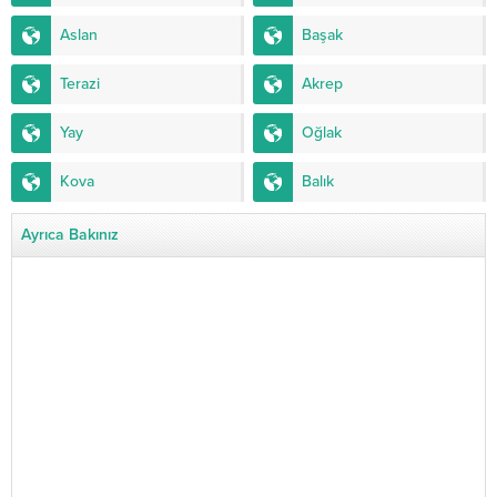
Aslan
Başak
Terazi
Akrep
Yay
Oğlak
Kova
Balık
Ayrıca Bakınız