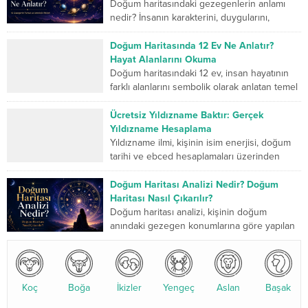
Doğum haritasındaki gezegenlerin anlamı
nedir? İnsanın karakterini, duygularını,
düşünme biçimini, ilişkilerini, mücadele
gücünü ve yaşam yolculuğunda geliştirmesi
Doğum Haritasında 12 Ev Ne Anlatır?
gereken yönlerini sembolik...
Hayat Alanlarını Okuma
Doğum haritasındaki 12 ev, insan hayatının
farklı alanlarını sembolik olarak anlatan temel
bölümlerdir. Birinci ev kişinin dış dünyaya
sunduğu kimliği...
Ücretsiz Yıldızname Baktır: Gerçek
Yıldızname Hesaplama
Yıldızname ilmi, kişinin isim enerjisi, doğum
tarihi ve ebced hesaplamaları üzerinden
yapılan kadim bir değerlendirme sistemidir.
Son yıllarda özellikle yıldızname...
Doğum Haritası Analizi Nedir? Doğum
Haritası Nasıl Çıkarılır?
Doğum haritası analizi, kişinin doğum
anındaki gezegen konumlarına göre yapılan
detaylı bir astrolojik değerlendirmedir. Bu
analiz, karakter yapısı, ilişkiler, kariyer...
Koç
Boğa
İkizler
Yengeç
Aslan
Başak