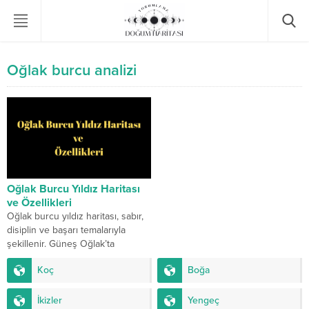
Oğlak burcu analizi
Oğlak Burcu Yıldız Haritası
ve Özellikleri
Oğlak burcu yıldız haritası, sabır,
disiplin ve başarı temalarıyla
şekillenir. Güneş Oğlak’ta
olduğunda kişi kararlı, ciddi ve
Koç
Boğa
hedef odaklıdır. Ay...
İkizler
Yengeç