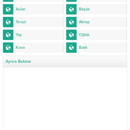
Aslan
Başak
Terazi
Akrep
Yay
Oğlak
Kova
Balık
Ayrıca Bakınız