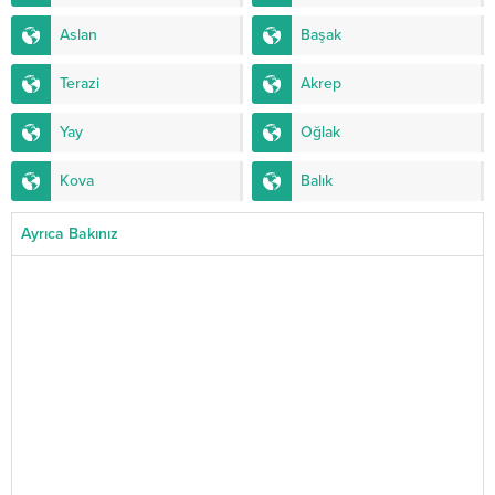
Aslan
Başak
Terazi
Akrep
Yay
Oğlak
Kova
Balık
Ayrıca Bakınız