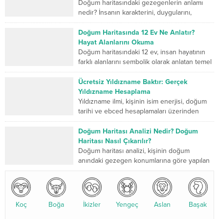
Doğum haritasındaki gezegenlerin anlamı
nedir? İnsanın karakterini, duygularını,
düşünme biçimini, ilişkilerini, mücadele
gücünü ve yaşam yolculuğunda geliştirmesi
Doğum Haritasında 12 Ev Ne Anlatır?
gereken yönlerini sembolik...
Hayat Alanlarını Okuma
Doğum haritasındaki 12 ev, insan hayatının
farklı alanlarını sembolik olarak anlatan temel
bölümlerdir. Birinci ev kişinin dış dünyaya
sunduğu kimliği...
Ücretsiz Yıldızname Baktır: Gerçek
Yıldızname Hesaplama
Yıldızname ilmi, kişinin isim enerjisi, doğum
tarihi ve ebced hesaplamaları üzerinden
yapılan kadim bir değerlendirme sistemidir.
Son yıllarda özellikle yıldızname...
Doğum Haritası Analizi Nedir? Doğum
Haritası Nasıl Çıkarılır?
Doğum haritası analizi, kişinin doğum
anındaki gezegen konumlarına göre yapılan
detaylı bir astrolojik değerlendirmedir. Bu
analiz, karakter yapısı, ilişkiler, kariyer...
Koç
Boğa
İkizler
Yengeç
Aslan
Başak