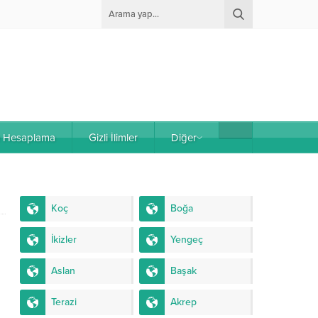
e Hesaplama
Gizli İlimler
Diğer
Koç
Boğa
İkizler
Yengeç
Aslan
Başak
Terazi
Akrep