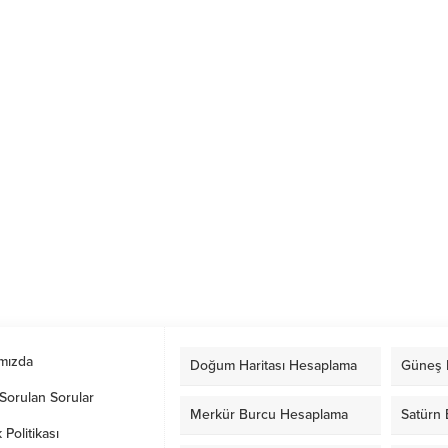
mızda
Doğum Haritası Hesaplama
Güneş 
Sorulan Sorular
Merkür Burcu Hesaplama
Satürn
k Politikası