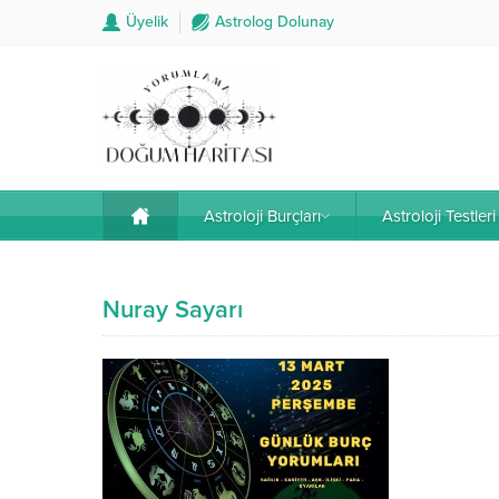
Üyelik
Astrolog Dolunay
Astroloji Burçları
Astroloji Testleri
Nuray Sayarı