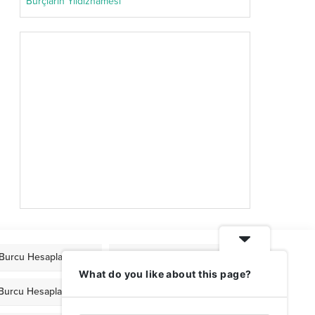
Burçların Yıldıznamesi
Burcu Hesaplama
Mars Burcu Hesaplama
What do you like about this page?
 Burcu Hesaplama
Venüs Burcu Hesaplama