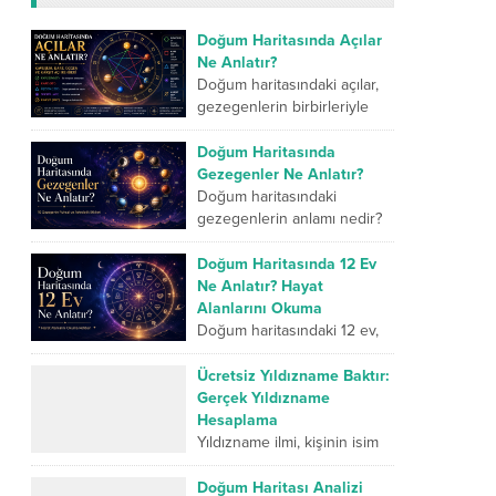
Doğum Haritasında Açılar
Ne Anlatır?
Doğum haritasındaki açılar,
gezegenlerin birbirleriyle
kurduğu geometrik ilişkileri
ve kişinin iç dünyasındaki
Doğum Haritasında
farklı enerjilerin nasıl
Gezegenler Ne Anlatır?
çalıştığını gösterir. Kavuşum
Doğum haritasındaki
açısı iki...
gezegenlerin anlamı nedir?
İnsanın karakterini,
duygularını, düşünme
Doğum Haritasında 12 Ev
biçimini, ilişkilerini, mücadele
Ne Anlatır? Hayat
gücünü ve yaşam
Alanlarını Okuma
yolculuğunda geliştirmesi
Doğum haritasındaki 12 ev,
gereken yönlerini sembolik...
insan hayatının farklı
alanlarını sembolik olarak
Ücretsiz Yıldızname Baktır:
anlatan temel bölümlerdir.
Gerçek Yıldızname
Birinci ev kişinin dış dünyaya
Hesaplama
sunduğu kimliği...
Yıldızname ilmi, kişinin isim
enerjisi, doğum tarihi ve
ebced hesaplamaları
Doğum Haritası Analizi