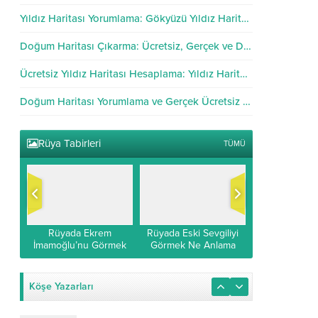
Yıldız Haritası Yorumlama: Gökyüzü Yıldız Haritası Analizi
Doğum Haritası Çıkarma: Ücretsiz, Gerçek ve Doğru Hesaplama
Ücretsiz Yıldız Haritası Hesaplama: Yıldız Haritası Hesapla
Doğum Haritası Yorumlama ve Gerçek Ücretsiz Hesaplama
Rüya Tabirleri
TÜMÜ
si
Rüyada Ekrem
Rüyada Eski Sevgiliyi
Rüyada Rad 
Rad
İmamoğlu’nu Görmek
Görmek Ne Anlama
Görmek: Rüy
k
İslami ve Diyanet
Gelir?
Suresi O
Yorumu
Köşe Yazarları