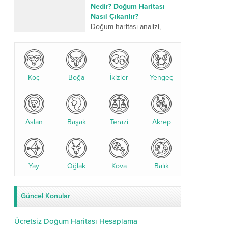
üzerinden yapılan kadim bir
Nedir? Doğum Haritası
değerlendirme sistemidir.
Nasıl Çıkarılır?
Son yıllarda özellikle
Doğum haritası analizi,
yıldızname...
kişinin doğum anındaki
gezegen konumlarına göre
yapılan detaylı bir astrolojik
değerlendirmedir. Bu analiz,
Koç
Boğa
karakter yapısı, ilişkiler,
İkizler
Yengeç
kariyer...
Aslan
Başak
Terazi
Akrep
Yay
Oğlak
Kova
Balık
Güncel Konular
Ücretsiz Doğum Haritası Hesaplama