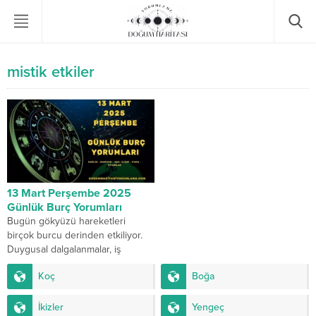
mistik etkiler
13 Mart Perşembe 2025
Günlük Burç Yorumları
Bugün gökyüzü hareketleri
birçok burcu derinden etkiliyor.
Duygusal dalgalanmalar, iş
hayatındaki gelişmeler ve mistik
Koç
Boğa
enerjiler bugünün ana temaları
arasında yer...
İkizler
Yengeç