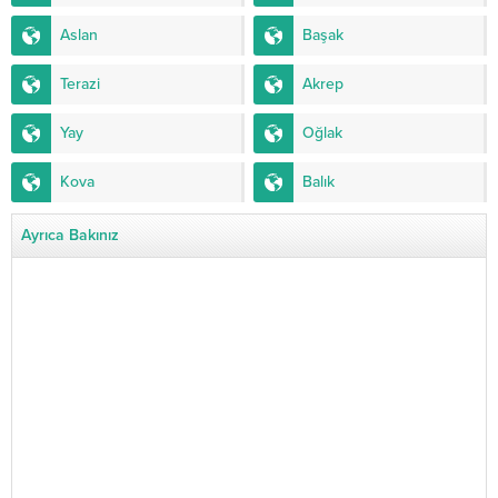
Aslan
Başak
Terazi
Akrep
Yay
Oğlak
Kova
Balık
Ayrıca Bakınız