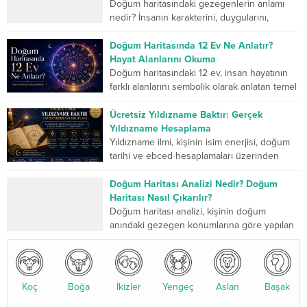
Doğum haritasındaki gezegenlerin anlamı
nedir? İnsanın karakterini, duygularını,
düşünme biçimini, ilişkilerini, mücadele
gücünü ve yaşam yolculuğunda geliştirmesi
Doğum Haritasında 12 Ev Ne Anlatır?
gereken yönlerini sembolik...
Hayat Alanlarını Okuma
Doğum haritasındaki 12 ev, insan hayatının
farklı alanlarını sembolik olarak anlatan temel
bölümlerdir. Birinci ev kişinin dış dünyaya
sunduğu kimliği...
Ücretsiz Yıldızname Baktır: Gerçek
Yıldızname Hesaplama
Yıldızname ilmi, kişinin isim enerjisi, doğum
tarihi ve ebced hesaplamaları üzerinden
yapılan kadim bir değerlendirme sistemidir.
Son yıllarda özellikle yıldızname...
Doğum Haritası Analizi Nedir? Doğum
Haritası Nasıl Çıkarılır?
Doğum haritası analizi, kişinin doğum
anındaki gezegen konumlarına göre yapılan
detaylı bir astrolojik değerlendirmedir. Bu
analiz, karakter yapısı, ilişkiler, kariyer...
Koç
Boğa
İkizler
Yengeç
Aslan
Başak