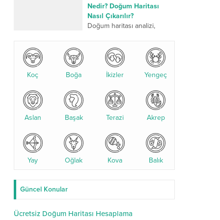
üzerinden yapılan kadim bir
Nedir? Doğum Haritası
değerlendirme sistemidir.
Nasıl Çıkarılır?
Son yıllarda özellikle
Doğum haritası analizi,
yıldızname...
kişinin doğum anındaki
gezegen konumlarına göre
yapılan detaylı bir astrolojik
değerlendirmedir. Bu analiz,
Koç
Boğa
karakter yapısı, ilişkiler,
İkizler
Yengeç
kariyer...
Aslan
Başak
Terazi
Akrep
Yay
Oğlak
Kova
Balık
Güncel Konular
Ücretsiz Doğum Haritası Hesaplama