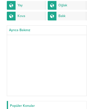
Yay
Oğlak
Kova
Balık
Ayrıca Bakınız
Popüler Konular