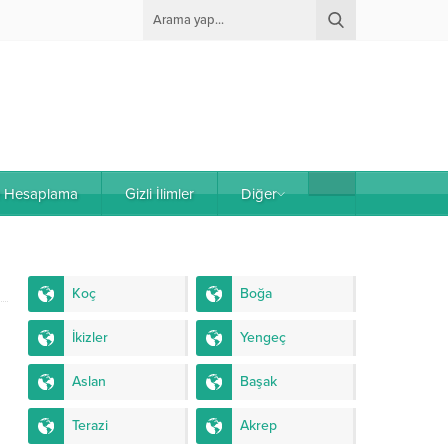
e Hesaplama
Gizli İlimler
Diğer
Koç
Boğa
İkizler
Yengeç
Aslan
Başak
Terazi
Akrep