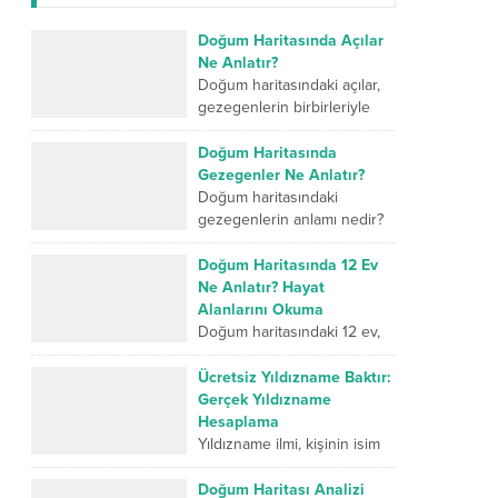
Doğum Haritasında Açılar
Ne Anlatır?
Doğum haritasındaki açılar,
gezegenlerin birbirleriyle
kurduğu geometrik ilişkileri
ve kişinin iç dünyasındaki
Doğum Haritasında
farklı enerjilerin nasıl
Gezegenler Ne Anlatır?
çalıştığını gösterir. Kavuşum
Doğum haritasındaki
açısı iki...
gezegenlerin anlamı nedir?
İnsanın karakterini,
duygularını, düşünme
Doğum Haritasında 12 Ev
biçimini, ilişkilerini, mücadele
Ne Anlatır? Hayat
gücünü ve yaşam
Alanlarını Okuma
yolculuğunda geliştirmesi
Doğum haritasındaki 12 ev,
gereken yönlerini sembolik...
insan hayatının farklı
alanlarını sembolik olarak
Ücretsiz Yıldızname Baktır:
anlatan temel bölümlerdir.
Gerçek Yıldızname
Birinci ev kişinin dış dünyaya
Hesaplama
sunduğu kimliği...
Yıldızname ilmi, kişinin isim
enerjisi, doğum tarihi ve
ebced hesaplamaları
Doğum Haritası Analizi