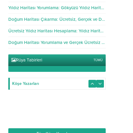
Yıldız Haritası Yorumlama: Gökyüzü Yıldız Haritası Analizi
Doğum Haritası Çıkarma: Ücretsiz, Gerçek ve Doğru Hesaplama
Ücretsiz Yıldız Haritası Hesaplama: Yıldız Haritası Hesapla
Doğum Haritası Yorumlama ve Gerçek Ücretsiz Hesaplama
Rüya Tabirleri
TÜMÜ
Köşe Yazarları
Astrolog Dolunay
20.06.2025
Doğum Haritası Yorumlama ve
Gerçek Ücretsiz Hesaplama