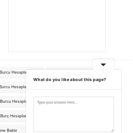
Burcu Hesaplama
Mars Burcu Hesaplama
What do you like about this page?
 Burcu Hesaplama
Venüs Burcu Hesaplama
r Burcu Hesaplama
Plüton Burcu Hesaplama
n Burç Hesaplama
Yükselen Burç Hesaplama
ame Baktır
Günlük Burç Yorumları 2026