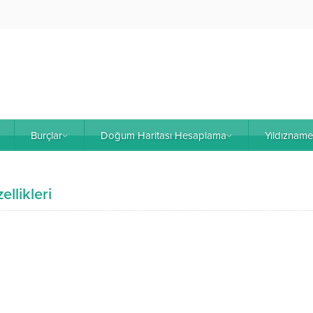
Burçlar
Doğum Haritası Hesaplama
Yıldıznam
llikleri