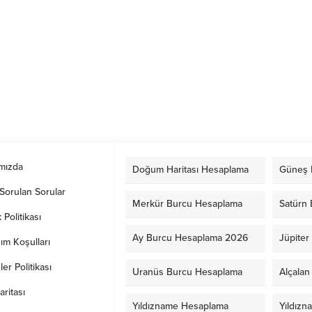
mızda
Doğum Haritası Hesaplama
Güneş 
Sorulan Sorular
Merkür Burcu Hesaplama
Satürn
k Politikası
Ay Burcu Hesaplama 2026
Jüpite
ım Koşulları
er Politikası
Uranüs Burcu Hesaplama
Alçala
aritası
Yıldızname Hesaplama
Yıldızn