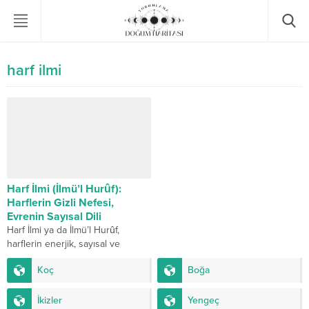
harf ilmi
Harf İlmi (İlmü’l Hurûf):
Harflerin Gizli Nefesi,
Evrenin Sayısal Dili
Harf İlmi ya da İlmü’l Hurûf,
harflerin enerjik, sayısal ve
sembolik değerleriyle insan
Koç
Boğa
kaderi arasındaki bağı açıklayan
kadim bir ilimdir....
İkizler
Yengeç