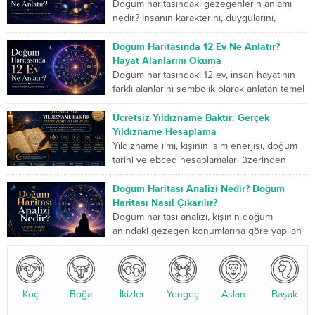
Doğum haritasındaki gezegenlerin anlamı
nedir? İnsanın karakterini, duygularını,
düşünme biçimini, ilişkilerini, mücadele
gücünü ve yaşam yolculuğunda geliştirmesi
Doğum Haritasında 12 Ev Ne Anlatır?
gereken yönlerini sembolik...
Hayat Alanlarını Okuma
Doğum haritasındaki 12 ev, insan hayatının
farklı alanlarını sembolik olarak anlatan temel
bölümlerdir. Birinci ev kişinin dış dünyaya
sunduğu kimliği...
Ücretsiz Yıldızname Baktır: Gerçek
Yıldızname Hesaplama
Yıldızname ilmi, kişinin isim enerjisi, doğum
tarihi ve ebced hesaplamaları üzerinden
yapılan kadim bir değerlendirme sistemidir.
Son yıllarda özellikle yıldızname...
Doğum Haritası Analizi Nedir? Doğum
Haritası Nasıl Çıkarılır?
Doğum haritası analizi, kişinin doğum
anındaki gezegen konumlarına göre yapılan
detaylı bir astrolojik değerlendirmedir. Bu
analiz, karakter yapısı, ilişkiler, kariyer...
Koç
Boğa
İkizler
Yengeç
Aslan
Başak