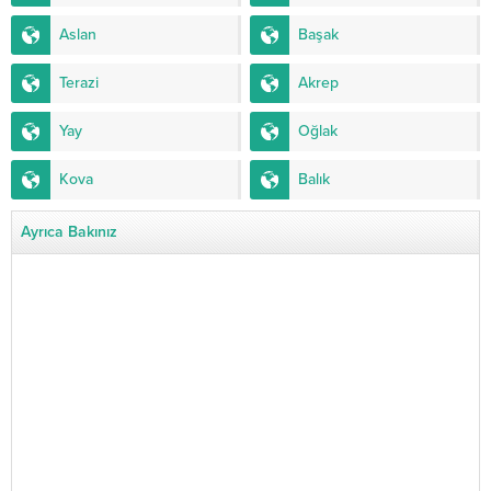
Aslan
Başak
Terazi
Akrep
Yay
Oğlak
Kova
Balık
Ayrıca Bakınız