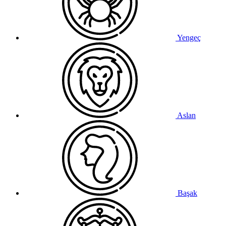
Yengeç
Aslan
Başak