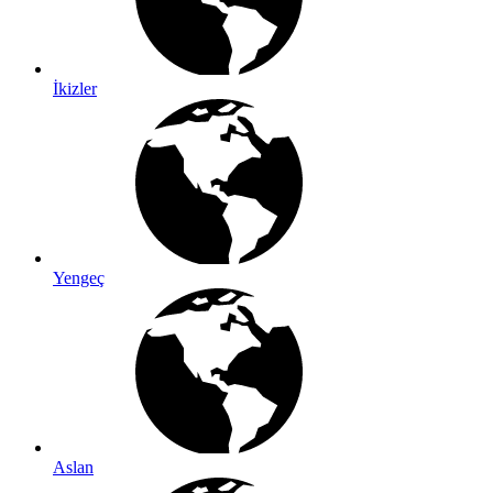
İkizler
Yengeç
Aslan