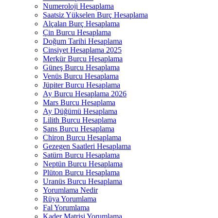
Numeroloji Hesaplama​
Saatsiz Yükselen Burç Hesaplama
Alçalan Burç Hesaplama
Çin Burcu Hesaplama
Doğum Tarihi Hesaplama
Cinsiyet Hesaplama 2025
Merkür Burcu Hesaplama
Güneş Burcu Hesaplama
Venüs Burcu Hesaplama
Jüpiter Burcu Hesaplama
Ay Burcu Hesaplama 2026
Mars Burcu Hesaplama
Ay Düğümü Hesaplama
Lilith Burcu Hesaplama
Şans Burcu Hesaplama
Chiron Burcu Hesaplama
Gezegen Saatleri Hesaplama
Satürn Burcu Hesaplama
Neptün Burcu Hesaplama
Plüton Burcu Hesaplama
Uranüs Burcu Hesaplama
Yorumlama Nedir
Rüya Yorumlama​
Fal Yorumlama
Kader Matrisi Yorumlama​