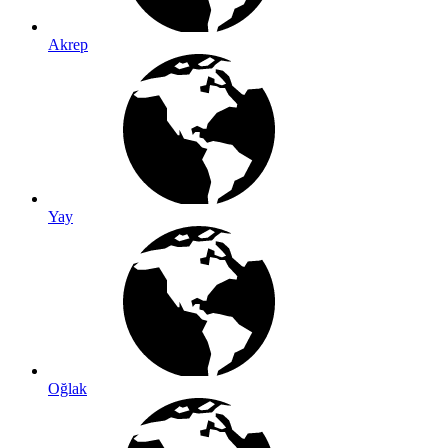
Akrep
Yay
Oğlak