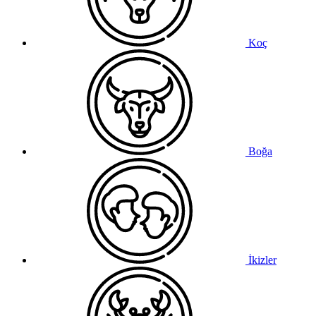
Koç
Boğa
İkizler