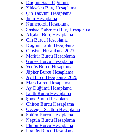
Doğum Saati Öğrenme
Yükselen Burç Hesaplama
Çin Takvimi Hesaplama
Juno Hesaplama
Numeroloji Hesaplama​
Saatsiz Yükselen Burç Hesaplama
Alçalan Burç Hesaplama
Çin Burcu Hesaplama
Doğum Tarihi Hesaplama
Cinsiyet Hesaplama 2025
Merkür Burcu Hesaplama
Güneş Burcu Hesaplama
Venüs Burcu Hesaplama
Jüpiter Burcu Hesaplama
Ay Burcu Hesaplama 2026
Mars Burcu Hesaplama
Ay Düğümü Hesaplama
Lilith Burcu Hesaplama
Şans Burcu Hesaplama
Chiron Burcu Hesaplama
Gezegen Saatleri Hesaplama
Satürn Burcu Hesaplama
Neptün Burcu Hesaplama
Plüton Burcu Hesaplama
Uranüs Burcu Hesaplama