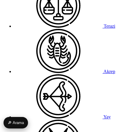
Terazi
Akrep
Yay
🔎 Arama