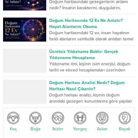
Doğum haritasındaki gezegenlerin anlamı
nedir? İnsanın karakterini, duygularını,
düşünme biçimini, ilişkilerini, mücadele
gücünü ve yaşam yolculuğunda geliştirmesi
Doğum Haritasında 12 Ev Ne Anlatır?
gereken yönlerini sembolik...
Hayat Alanlarını Okuma
Doğum haritasındaki 12 ev, insan hayatının
farklı alanlarını sembolik olarak anlatan temel
bölümlerdir. Birinci ev kişinin dış dünyaya
sunduğu kimliği...
Ücretsiz Yıldızname Baktır: Gerçek
Yıldızname Hesaplama
Yıldızname ilmi, kişinin isim enerjisi, doğum
tarihi ve ebced hesaplamaları üzerinden
yapılan kadim bir değerlendirme sistemidir.
Son yıllarda özellikle yıldızname...
Doğum Haritası Analizi Nedir? Doğum
Haritası Nasıl Çıkarılır?
Doğum haritası analizi, kişinin doğum
anındaki gezegen konumlarına göre yapılan
detaylı bir astrolojik değerlendirmedir. Bu
analiz, karakter yapısı, ilişkiler, kariyer...
Koç
Boğa
İkizler
Yengeç
Aslan
Başak