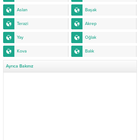
Aslan
Başak
Terazi
Akrep
Yay
Oğlak
Kova
Balık
Ayrıca Bakınız