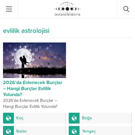
evlilik astrolojisi
2026’da Evlenecek Burçlar
– Hangi Burçlar Evlilik
Yolunda?
2026’da Evlenecek Burçlar –
Hangi Burçlar Evlilik Yolunda?
2026 yılı, gökyüzü açısından
Koç
Boğa
duygusal dengelerin yeniden
kurulduğu, ciddi kararların alındığı
bir...
İkizler
Yengeç