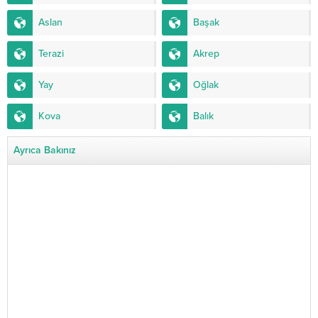
Aslan
Başak
Terazi
Akrep
Yay
Oğlak
Kova
Balık
Ayrıca Bakınız