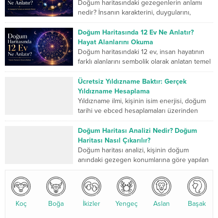
Doğum haritasındaki gezegenlerin anlamı
nedir? İnsanın karakterini, duygularını,
düşünme biçimini, ilişkilerini, mücadele
gücünü ve yaşam yolculuğunda geliştirmesi
Doğum Haritasında 12 Ev Ne Anlatır?
gereken yönlerini sembolik...
Hayat Alanlarını Okuma
Doğum haritasındaki 12 ev, insan hayatının
farklı alanlarını sembolik olarak anlatan temel
bölümlerdir. Birinci ev kişinin dış dünyaya
sunduğu kimliği...
Ücretsiz Yıldızname Baktır: Gerçek
Yıldızname Hesaplama
Yıldızname ilmi, kişinin isim enerjisi, doğum
tarihi ve ebced hesaplamaları üzerinden
yapılan kadim bir değerlendirme sistemidir.
Son yıllarda özellikle yıldızname...
Doğum Haritası Analizi Nedir? Doğum
Haritası Nasıl Çıkarılır?
Doğum haritası analizi, kişinin doğum
anındaki gezegen konumlarına göre yapılan
detaylı bir astrolojik değerlendirmedir. Bu
analiz, karakter yapısı, ilişkiler, kariyer...
Koç
Boğa
İkizler
Yengeç
Aslan
Başak