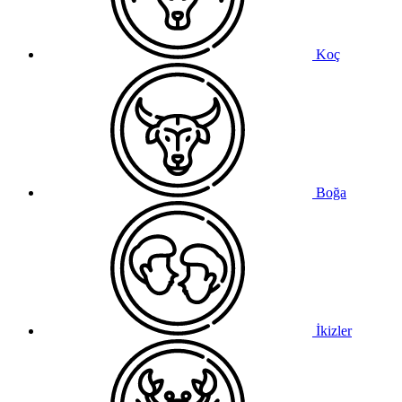
Koç
Boğa
İkizler