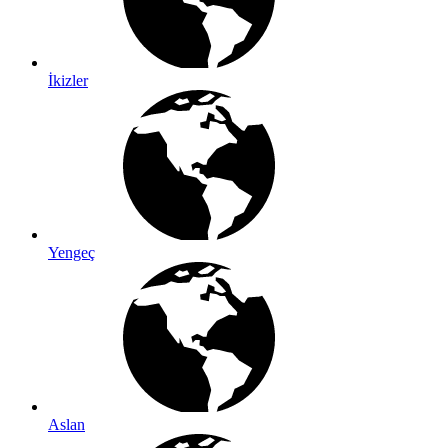
İkizler
Yengeç
Aslan