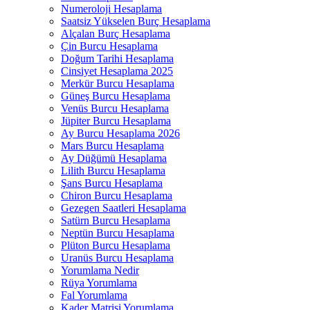
Numeroloji Hesaplama​
Saatsiz Yükselen Burç Hesaplama
Alçalan Burç Hesaplama
Çin Burcu Hesaplama
Doğum Tarihi Hesaplama
Cinsiyet Hesaplama 2025
Merkür Burcu Hesaplama
Güneş Burcu Hesaplama
Venüs Burcu Hesaplama
Jüpiter Burcu Hesaplama
Ay Burcu Hesaplama 2026
Mars Burcu Hesaplama
Ay Düğümü Hesaplama
Lilith Burcu Hesaplama
Şans Burcu Hesaplama
Chiron Burcu Hesaplama
Gezegen Saatleri Hesaplama
Satürn Burcu Hesaplama
Neptün Burcu Hesaplama
Plüton Burcu Hesaplama
Uranüs Burcu Hesaplama
Yorumlama Nedir
Rüya Yorumlama​
Fal Yorumlama
Kader Matrisi Yorumlama​