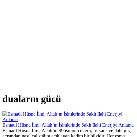
duaların gücü
Esmaül Hüsna İlmi: Allah’ın İsimlerinde Saklı İlahi Enerjiyi Anlama
Esmaül Hüsna İlmi, Allah’ın 99 isminin enerji, frekans ve ilahi güç
açısından nasıl çalıştığını açıklayan kadim bir bilgidir. Her esma...