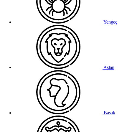
Yengeç
Aslan
Başak