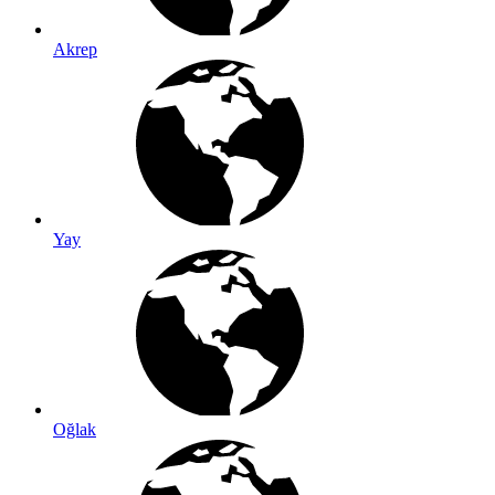
Akrep
Yay
Oğlak