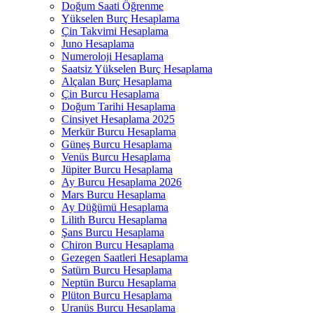
Doğum Saati Öğrenme
Yükselen Burç Hesaplama
Çin Takvimi Hesaplama
Juno Hesaplama
Numeroloji Hesaplama​
Saatsiz Yükselen Burç Hesaplama
Alçalan Burç Hesaplama
Çin Burcu Hesaplama
Doğum Tarihi Hesaplama
Cinsiyet Hesaplama 2025
Merkür Burcu Hesaplama
Güneş Burcu Hesaplama
Venüs Burcu Hesaplama
Jüpiter Burcu Hesaplama
Ay Burcu Hesaplama 2026
Mars Burcu Hesaplama
Ay Düğümü Hesaplama
Lilith Burcu Hesaplama
Şans Burcu Hesaplama
Chiron Burcu Hesaplama
Gezegen Saatleri Hesaplama
Satürn Burcu Hesaplama
Neptün Burcu Hesaplama
Plüton Burcu Hesaplama
Uranüs Burcu Hesaplama