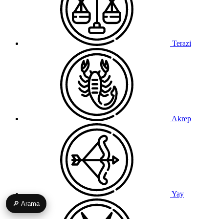
Terazi
Akrep
Yay
🔎 Arama