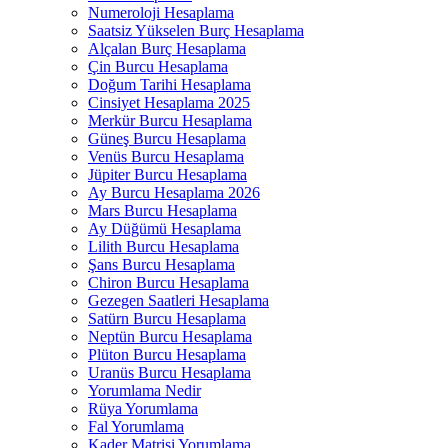
Numeroloji Hesaplama​
Saatsiz Yükselen Burç Hesaplama
Alçalan Burç Hesaplama
Çin Burcu Hesaplama
Doğum Tarihi Hesaplama
Cinsiyet Hesaplama 2025
Merkür Burcu Hesaplama
Güneş Burcu Hesaplama
Venüs Burcu Hesaplama
Jüpiter Burcu Hesaplama
Ay Burcu Hesaplama 2026
Mars Burcu Hesaplama
Ay Düğümü Hesaplama
Lilith Burcu Hesaplama
Şans Burcu Hesaplama
Chiron Burcu Hesaplama
Gezegen Saatleri Hesaplama
Satürn Burcu Hesaplama
Neptün Burcu Hesaplama
Plüton Burcu Hesaplama
Uranüs Burcu Hesaplama
Yorumlama Nedir
Rüya Yorumlama​
Fal Yorumlama
Kader Matrisi Yorumlama​