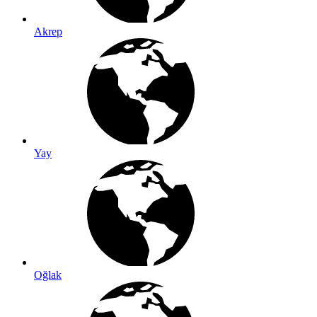
Akrep
Yay
Oğlak