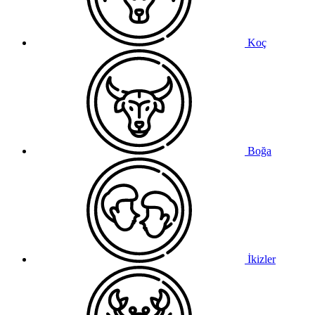
Koç
Boğa
İkizler