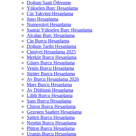
Doğum Saati Öğrenme
Yükselen Burç Hesaplama
Çin Takvimi Hesaplama
Juno Hesaplama
Numeroloji Hesaplama​
Saatsiz Yükselen Burç Hesaplama
Alçalan Burç Hesaplama
Çin Burcu Hesaplama
Doğum Tarihi Hesaplama
Cinsiyet Hesaplama 2025
Merkür Burcu Hesaplama
Güneş Burcu Hesaplama
Venüs Burcu Hesaplama
Jüpiter Burcu Hesaplama
Ay Burcu Hesaplama 2026
Mars Burcu Hesaplama
Ay Düğümü Hesaplama
Lilith Burcu Hesaplama
Şans Burcu Hesaplama
Chiron Burcu Hesaplama
Gezegen Saatleri Hesaplama
Satürn Burcu Hesaplama
Neptün Burcu Hesaplama
Plüton Burcu Hesaplama
Uranüs Burcu Hesaplama