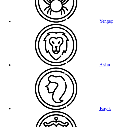
Yengeç
Aslan
Başak