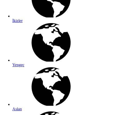
İkizler
Yengeç
Aslan