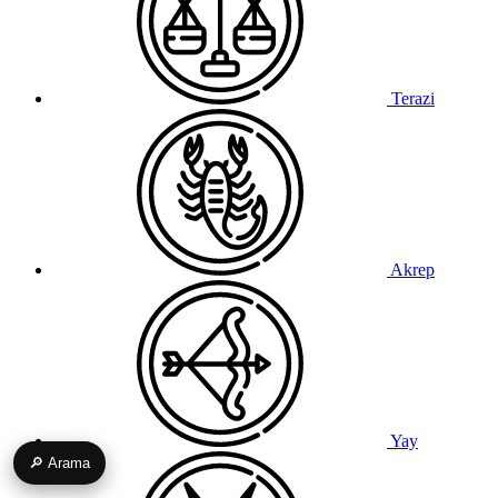
Terazi
Akrep
Yay
🔎 Arama