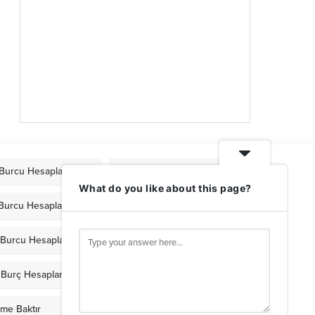
Burcu Hesaplama
Mars Burcu Hesaplama
What do you like about this page?
 Burcu Hesaplama
Venüs Burcu Hesaplama
r Burcu Hesaplama
Plüton Burcu Hesaplama
n Burç Hesaplama
Yükselen Burç Hesaplama
ame Baktır
Günlük Burç Yorumları 2026