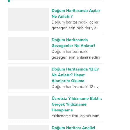
Doğum Haritasında Açılar
Ne Anlatır?
Doğum haritasındaki açılar,
gezegenlerin birbirleriyle
kurduğu geometrik ilişkileri
ve kişinin iç dünyasındaki
Doğum Haritasında
farklı enerjilerin nasıl
Gezegenler Ne Anlatır?
çalıştığını gösterir. Kavuşum
Doğum haritasındaki
açısı iki...
gezegenlerin anlamı nedir?
İnsanın karakterini,
duygularını, düşünme
Doğum Haritasında 12 Ev
biçimini, ilişkilerini, mücadele
Ne Anlatır? Hayat
gücünü ve yaşam
Alanlarını Okuma
yolculuğunda geliştirmesi
Doğum haritasındaki 12 ev,
gereken yönlerini sembolik...
insan hayatının farklı
alanlarını sembolik olarak
Ücretsiz Yıldızname Baktır:
anlatan temel bölümlerdir.
Gerçek Yıldızname
Birinci ev kişinin dış dünyaya
Hesaplama
sunduğu kimliği...
Yıldızname ilmi, kişinin isim
enerjisi, doğum tarihi ve
ebced hesaplamaları
Doğum Haritası Analizi