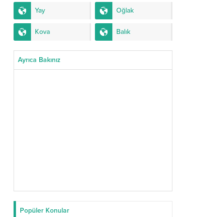
Yay
Oğlak
Kova
Balık
Ayrıca Bakınız
Popüler Konular