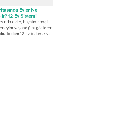
itasında Evler Ne
ir? 12 Ev Sistemi
sında evler, hayatın hangi
deneyim yaşandığını gösteren
rdır. Toplam 12 ev bulunur ve
bir...