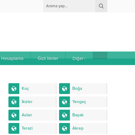
e Hesaplama
Gizli İlimler
Diğer
Koç
Boğa
İkizler
Yengeç
Aslan
Başak
Terazi
Akrep