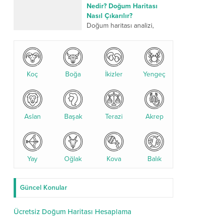
üzerinden yapılan kadim bir
Nedir? Doğum Haritası
değerlendirme sistemidir.
Nasıl Çıkarılır?
Son yıllarda özellikle
Doğum haritası analizi,
yıldızname...
kişinin doğum anındaki
gezegen konumlarına göre
yapılan detaylı bir astrolojik
değerlendirmedir. Bu analiz,
Koç
Boğa
karakter yapısı, ilişkiler,
İkizler
Yengeç
kariyer...
Aslan
Başak
Terazi
Akrep
Yay
Oğlak
Kova
Balık
Güncel Konular
Ücretsiz Doğum Haritası Hesaplama