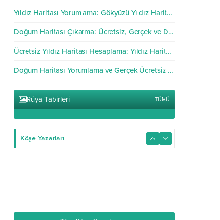
Yıldız Haritası Yorumlama: Gökyüzü Yıldız Haritası Analizi
Doğum Haritası Çıkarma: Ücretsiz, Gerçek ve Doğru Hesaplama
Ücretsiz Yıldız Haritası Hesaplama: Yıldız Haritası Hesapla
Doğum Haritası Yorumlama ve Gerçek Ücretsiz Hesaplama
Rüya Tabirleri
TÜMÜ
Köşe Yazarları
Astrolog Dolunay
20.06.2025
Doğum Haritası Yorumlama ve
Gerçek Ücretsiz Hesaplama