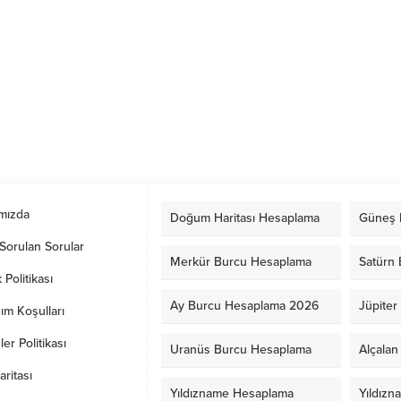
mızda
Doğum Haritası Hesaplama
Güneş 
Sorulan Sorular
Merkür Burcu Hesaplama
Satürn
k Politikası
Ay Burcu Hesaplama 2026
Jüpite
ım Koşulları
er Politikası
Uranüs Burcu Hesaplama
Alçala
aritası
Yıldızname Hesaplama
Yıldızn