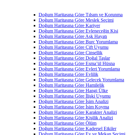
Doğum Haritasına Göre Tılsım ve Korunma
Doğum Haritasına Göre Meslek Seçimi
Doğum Haritasına Göre Kariyer
Doğum Haritasına Göre Evleneceğin Kişi
Doğum Haritasına Göre Aşk Hayatı
Doğum Haritasına Göre Burç Yorumlama
Doğum Haritasına Göre Çift Uyumu
Doğum Haritasına Göre Cinsellik
Doğum Haritasına Göre Doğal Taşlar
Doğum Haritasına Göre Esma’ül Hüsna
Doğum Haritasına Göre Evleri Yorumlama
Doğum Haritasına Göre Evlilik
Doğum Haritasına Göre Gelecek Yorumlama
Doğum Haritasına Göre Hamilelik
Doğum Haritasına Göre Hangi Ülke
Doğum Haritasına Göre İlişki Uyumu
Doğum Haritasına Göre İsim Analizi
Doğum Haritasına Göre İsim Koyma
Doğum Haritasına Göre Karakter Analizi
Doğum Haritasına Göre Kişilik Analizi
Doğum Haritasına Göre Ölüm
Doğum Haritasına Göre Kadersel Etkiler
Doğum Haritasına Göre Ev ve Mekan Seçimi