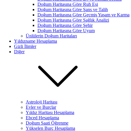
Doğum Haritasına Göre Ruh Eşi
Doğum Haritasına Göre Şans ve Talih
Doğum Haritasına Göre Geçmiş Yaşam ve Karma
Doğum Haritasına Göre Sağlık Analizi
Doğum Haritasına Göre Şehir
Doğum Haritasına Göre Uyum
Ünlülerin Doğum Haritaları
Yıldızname Hesaplama
Gizli İlimler
Diğer
Astroloji Haritası
Evler ve Burçlar
Yıldız Haritası Hesaplama
Ebced Hesaplama
Doğum Saati Öğrenme
Yükselen Burç Hesaplama