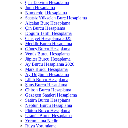
Çin Takvimi Hesaplama
Juno Hesaplama
Numeroloji Hesaplama​
Saatsiz Yükselen Burç Hesaplama
Alçalan Burç Hesaplama
Çin Burcu Hesaplama
Doğum Tarihi Hesaplama
Cinsiyet Hesaplama 2025
Merkür Burcu Hesaplama
Güneş Burcu Hesaplama
Venüs Burcu Hesaplama
Jüpiter Burcu Hesaplama
Ay Burcu Hesaplama 2026
Mars Burcu Hesaplama
Ay Düğümü Hesaplama
Lilith Burcu Hesaplama
Şans Burcu Hesaplama
Chiron Burcu Hesaplama
Gezegen Saatleri Hesaplama
Satürn Burcu Hesaplama
Neptün Burcu Hesaplama
Plüton Burcu Hesaplama
Uranüs Burcu Hesaplama
Yorumlama Nedir
Rüya Yorumlama​