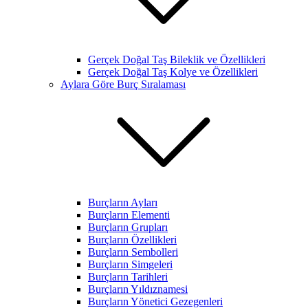
Gerçek Doğal Taş Bileklik ve Özellikleri
Gerçek Doğal Taş Kolye ve Özellikleri
Aylara Göre Burç Sıralaması
Burçların Ayları
Burçların Elementi
Burçların Grupları
Burçların Özellikleri
Burçların Sembolleri
Burçların Simgeleri
Burçların Tarihleri
Burçların Yıldıznamesi
Burçların Yönetici Gezegenleri