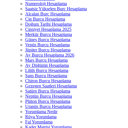
Numeroloji Hesaplama​
Saatsiz Yükselen Burç Hesaplama
Alçalan Burç Hesaplama
Çin Burcu Hesaplama
Doğum Tarihi Hesaplama
Cinsiyet Hesaplama 2025
Merkür Burcu Hesaplama
Güneş Burcu Hesaplama
Venüs Burcu Hesaplama
Jüpiter Burcu Hesaplama
Ay Burcu Hesaplama 2026
Mars Burcu Hesaplama
Ay Düğümü Hesaplama
Lilith Burcu Hesaplama
Şans Burcu Hesaplama
Chiron Burcu Hesaplama
Gezegen Saatleri Hesaplama
Satürn Burcu Hesaplama
Neptün Burcu Hesaplama
Plüton Burcu Hesaplama
Uranüs Burcu Hesaplama
Yorumlama Nedir
Rüya Yorumlama​
Fal Yorumlama
Kader Matrisi Yorumlama​