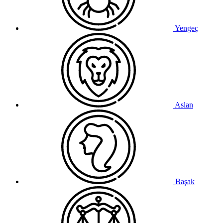
Yengeç
Aslan
Başak