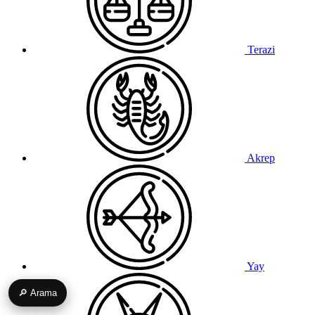
Terazi
Akrep
Yay
🔎 Arama