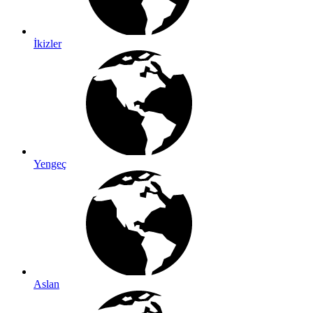
İkizler
Yengeç
Aslan