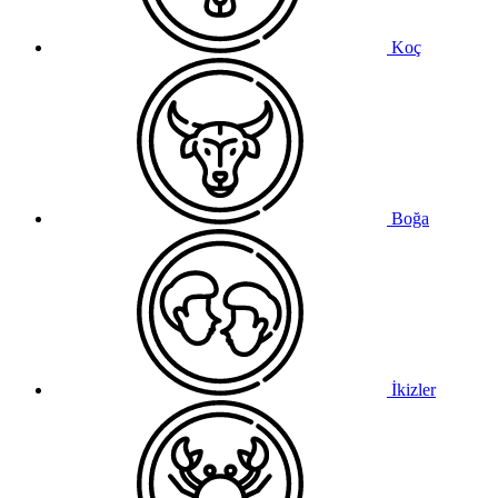
Koç
Boğa
İkizler