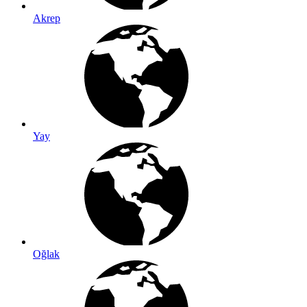
Akrep
Yay
Oğlak