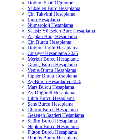
Doğum Saati Öğrenme
Yükselen Burç Hesaplama
Çin Takvimi Hesaplama
Juno Hesaplama
Numeroloji Hesaplama​
Saatsiz Yükselen Burç Hesaplama
Alçalan Burç Hesaplama
Çin Burcu Hesaplama
Doğum Tarihi Hesaplama
Cinsiyet Hesaplama 2025
Merkür Burcu Hesaplama
Güneş Burcu Hesaplama
Venüs Burcu Hesaplama
Jüpiter Burcu Hesaplama
Ay Burcu Hesaplama 2026
Mars Burcu Hesaplama
Ay Düğümü Hesaplama
Lilith Burcu Hesaplama
Şans Burcu Hesaplama
Chiron Burcu Hesaplama
Gezegen Saatleri Hesaplama
Satürn Burcu Hesaplama
Neptün Burcu Hesaplama
Plüton Burcu Hesaplama
Uranüs Burcu Hesaplama