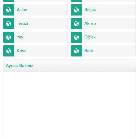
Aslan
Başak
Terazi
Akrep
Yay
Oğlak
Kova
Balık
Ayrıca Bakınız