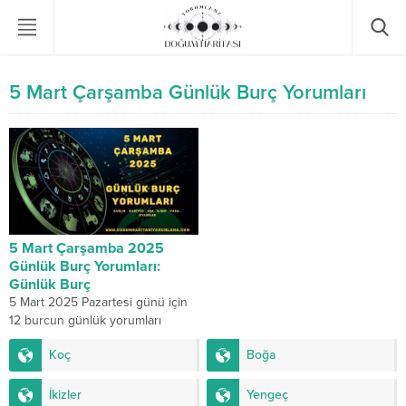
5 Mart Çarşamba Günlük Burç Yorumları
5 Mart Çarşamba 2025
Günlük Burç Yorumları:
Günlük Burç
5 Mart 2025 Pazartesi günü için
12 burcun günlük yorumları
detaylıca ele alınmıştır. Her burçta
Koç
Boğa
bekarlar, evliler ve sevgilisinden
ayrılanlar...
İkizler
Yengeç