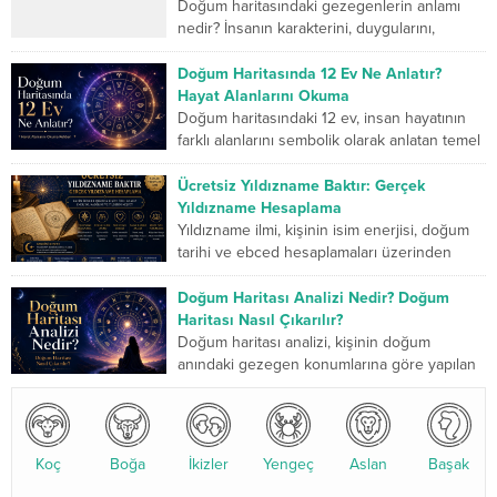
Doğum haritasındaki gezegenlerin anlamı
nedir? İnsanın karakterini, duygularını,
düşünme biçimini, ilişkilerini, mücadele
gücünü ve yaşam yolculuğunda geliştirmesi
Doğum Haritasında 12 Ev Ne Anlatır?
gereken yönlerini sembolik...
Hayat Alanlarını Okuma
Doğum haritasındaki 12 ev, insan hayatının
farklı alanlarını sembolik olarak anlatan temel
bölümlerdir. Birinci ev kişinin dış dünyaya
sunduğu kimliği...
Ücretsiz Yıldızname Baktır: Gerçek
Yıldızname Hesaplama
Yıldızname ilmi, kişinin isim enerjisi, doğum
tarihi ve ebced hesaplamaları üzerinden
yapılan kadim bir değerlendirme sistemidir.
Son yıllarda özellikle yıldızname...
Doğum Haritası Analizi Nedir? Doğum
Haritası Nasıl Çıkarılır?
Doğum haritası analizi, kişinin doğum
anındaki gezegen konumlarına göre yapılan
detaylı bir astrolojik değerlendirmedir. Bu
analiz, karakter yapısı, ilişkiler, kariyer...
Koç
Boğa
İkizler
Yengeç
Aslan
Başak