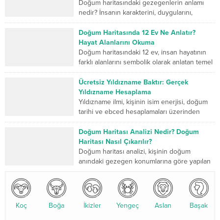
Doğum haritasındaki gezegenlerin anlamı
nedir? İnsanın karakterini, duygularını,
düşünme biçimini, ilişkilerini, mücadele
gücünü ve yaşam yolculuğunda geliştirmesi
Doğum Haritasında 12 Ev Ne Anlatır?
gereken yönlerini sembolik...
Hayat Alanlarını Okuma
Doğum haritasındaki 12 ev, insan hayatının
farklı alanlarını sembolik olarak anlatan temel
bölümlerdir. Birinci ev kişinin dış dünyaya
sunduğu kimliği...
Ücretsiz Yıldızname Baktır: Gerçek
Yıldızname Hesaplama
Yıldızname ilmi, kişinin isim enerjisi, doğum
tarihi ve ebced hesaplamaları üzerinden
yapılan kadim bir değerlendirme sistemidir.
Son yıllarda özellikle yıldızname...
Doğum Haritası Analizi Nedir? Doğum
Haritası Nasıl Çıkarılır?
Doğum haritası analizi, kişinin doğum
anındaki gezegen konumlarına göre yapılan
detaylı bir astrolojik değerlendirmedir. Bu
analiz, karakter yapısı, ilişkiler, kariyer...
Koç
Boğa
İkizler
Yengeç
Aslan
Başak