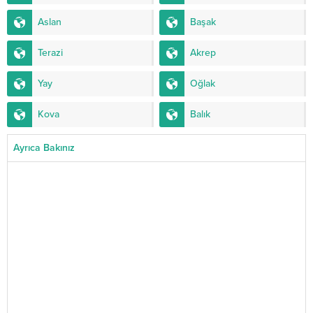
Aslan
Başak
Terazi
Akrep
Yay
Oğlak
Kova
Balık
Ayrıca Bakınız