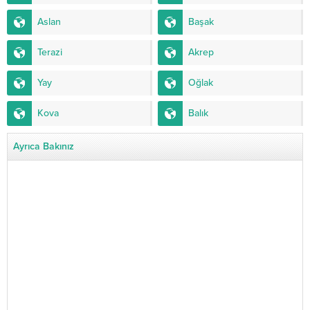
Aslan
Başak
Terazi
Akrep
Yay
Oğlak
Kova
Balık
Ayrıca Bakınız