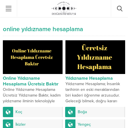
online yıldızname hesaplama
Online Yıldızname
Yıldızname Hesaplama
Hesaplama Ücretsiz Baktır
Yıldızname Hesaplama; İnsanlık
Online Yıldızname Hesaplama
tarihinin en eski meraklarından
Ücretsiz Yıldızname Baktır, kadim
biri kaderi öğrenme arzusudur.
yıldızname ilminin teknolojiyle
Geleceği bilmek, doğru kararı
birleşmiş halidir. Artık isim, anne
vermek ve hayatın gidişatını
Koç
Boğa
adı ve doğum tarihi girilerek...
anlamak...
İkizler
Yengeç