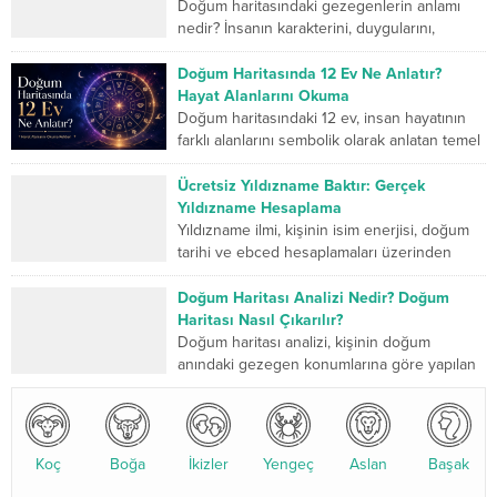
Doğum haritasındaki gezegenlerin anlamı
nedir? İnsanın karakterini, duygularını,
düşünme biçimini, ilişkilerini, mücadele
gücünü ve yaşam yolculuğunda geliştirmesi
Doğum Haritasında 12 Ev Ne Anlatır?
gereken yönlerini sembolik...
Hayat Alanlarını Okuma
Doğum haritasındaki 12 ev, insan hayatının
farklı alanlarını sembolik olarak anlatan temel
bölümlerdir. Birinci ev kişinin dış dünyaya
sunduğu kimliği...
Ücretsiz Yıldızname Baktır: Gerçek
Yıldızname Hesaplama
Yıldızname ilmi, kişinin isim enerjisi, doğum
tarihi ve ebced hesaplamaları üzerinden
yapılan kadim bir değerlendirme sistemidir.
Son yıllarda özellikle yıldızname...
Doğum Haritası Analizi Nedir? Doğum
Haritası Nasıl Çıkarılır?
Doğum haritası analizi, kişinin doğum
anındaki gezegen konumlarına göre yapılan
detaylı bir astrolojik değerlendirmedir. Bu
analiz, karakter yapısı, ilişkiler, kariyer...
Koç
Boğa
İkizler
Yengeç
Aslan
Başak