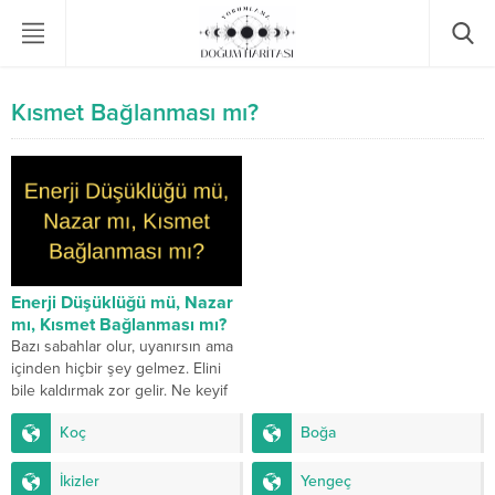
Kısmet Bağlanması mı?
Enerji Düşüklüğü mü, Nazar
mı, Kısmet Bağlanması mı?
Bazı sabahlar olur, uyanırsın ama
içinden hiçbir şey gelmez. Elini
bile kaldırmak zor gelir. Ne keyif
kalır, ne istek. Oysa...
Koç
Boğa
İkizler
Yengeç