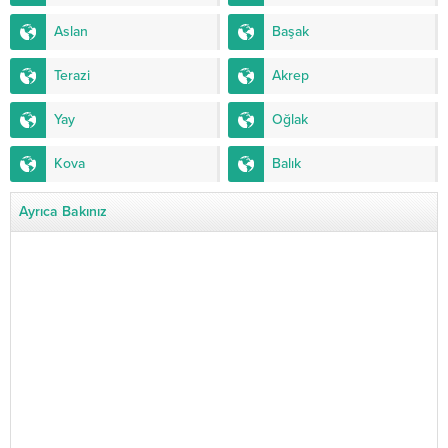
Aslan
Başak
Terazi
Akrep
Yay
Oğlak
Kova
Balık
Ayrıca Bakınız