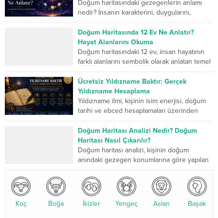
Doğum haritasındaki gezegenlerin anlamı
nedir? İnsanın karakterini, duygularını,
düşünme biçimini, ilişkilerini, mücadele
gücünü ve yaşam yolculuğunda geliştirmesi
Doğum Haritasında 12 Ev Ne Anlatır?
gereken yönlerini sembolik...
Hayat Alanlarını Okuma
Doğum haritasındaki 12 ev, insan hayatının
farklı alanlarını sembolik olarak anlatan temel
bölümlerdir. Birinci ev kişinin dış dünyaya
sunduğu kimliği...
Ücretsiz Yıldızname Baktır: Gerçek
Yıldızname Hesaplama
Yıldızname ilmi, kişinin isim enerjisi, doğum
tarihi ve ebced hesaplamaları üzerinden
yapılan kadim bir değerlendirme sistemidir.
Son yıllarda özellikle yıldızname...
Doğum Haritası Analizi Nedir? Doğum
Haritası Nasıl Çıkarılır?
Doğum haritası analizi, kişinin doğum
anındaki gezegen konumlarına göre yapılan
detaylı bir astrolojik değerlendirmedir. Bu
analiz, karakter yapısı, ilişkiler, kariyer...
Koç
Boğa
İkizler
Yengeç
Aslan
Başak