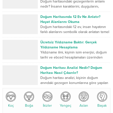
Doğum haritasındaki gezegenlerin anlamı
nedir? İnsanın karakterini, duygularını,
düşünme biçimini, ilişkilerini, mücadele
gücünü ve yaşam yolculuğunda geliştirmesi
Doğum Haritasında 12 Ev Ne Anlatır?
gereken yönlerini sembolik...
Hayat Alanlarını Okuma
Doğum haritasındaki 12 ev, insan hayatının
farklı alanlarını sembolik olarak anlatan temel
bölümlerdir. Birinci ev kişinin dış dünyaya
sunduğu kimliği...
Ücretsiz Yıldızname Baktır: Gerçek
Yıldızname Hesaplama
Yıldızname ilmi, kişinin isim enerjisi, doğum
tarihi ve ebced hesaplamaları üzerinden
yapılan kadim bir değerlendirme sistemidir.
Son yıllarda özellikle yıldızname...
Doğum Haritası Analizi Nedir? Doğum
Haritası Nasıl Çıkarılır?
Doğum haritası analizi, kişinin doğum
anındaki gezegen konumlarına göre yapılan
detaylı bir astrolojik değerlendirmedir. Bu
analiz, karakter yapısı, ilişkiler, kariyer...
Koç
Boğa
İkizler
Yengeç
Aslan
Başak