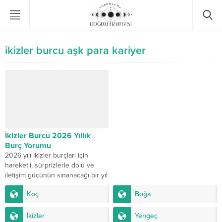
ikizler burcu aşk para kariyer
İkizler Burcu 2026 Yıllık
Burç Yorumu
2026 yılı İkizler burçları için
hareketli, sürprizlerle dolu ve
iletişim gücünün sınanacağı bir yıl
olacak. Merkür’ün sık sık geri
Koç
Boğa
hareketi,...
İkizler
Yengeç