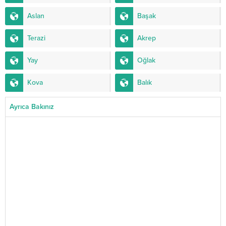
Aslan
Başak
Terazi
Akrep
Yay
Oğlak
Kova
Balık
Ayrıca Bakınız