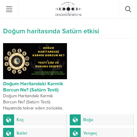
Doğum haritasında Satürn etkisi
Doğum Haritandaki Karmik
Borcun Ne? (Satürn Testi)
Doğum Haritandaki Karmik
Borcun Ne? (Satürn Testi)
Hayatında tekrar eden zorluklar,
dersler ve sınavlar sana ne
Koç
Boğa
anlatıyor? Doğum haritandaki
Satürn,...
İkizler
Yengeç