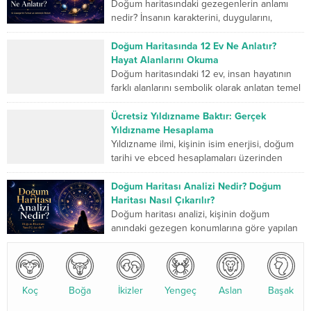
Doğum haritasındaki gezegenlerin anlamı
nedir? İnsanın karakterini, duygularını,
düşünme biçimini, ilişkilerini, mücadele
gücünü ve yaşam yolculuğunda geliştirmesi
Doğum Haritasında 12 Ev Ne Anlatır?
gereken yönlerini sembolik...
Hayat Alanlarını Okuma
Doğum haritasındaki 12 ev, insan hayatının
farklı alanlarını sembolik olarak anlatan temel
bölümlerdir. Birinci ev kişinin dış dünyaya
sunduğu kimliği...
Ücretsiz Yıldızname Baktır: Gerçek
Yıldızname Hesaplama
Yıldızname ilmi, kişinin isim enerjisi, doğum
tarihi ve ebced hesaplamaları üzerinden
yapılan kadim bir değerlendirme sistemidir.
Son yıllarda özellikle yıldızname...
Doğum Haritası Analizi Nedir? Doğum
Haritası Nasıl Çıkarılır?
Doğum haritası analizi, kişinin doğum
anındaki gezegen konumlarına göre yapılan
detaylı bir astrolojik değerlendirmedir. Bu
analiz, karakter yapısı, ilişkiler, kariyer...
Koç
Boğa
İkizler
Yengeç
Aslan
Başak