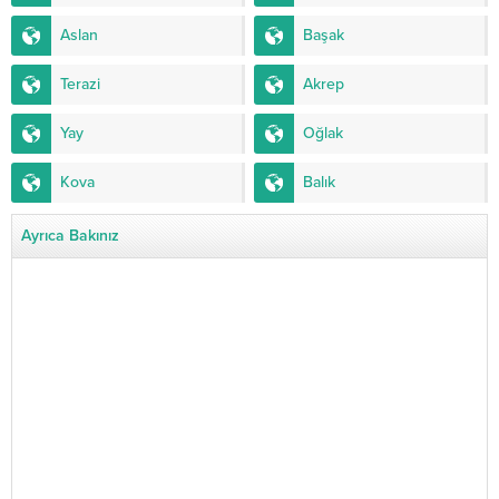
Aslan
Başak
Terazi
Akrep
Yay
Oğlak
Kova
Balık
Ayrıca Bakınız