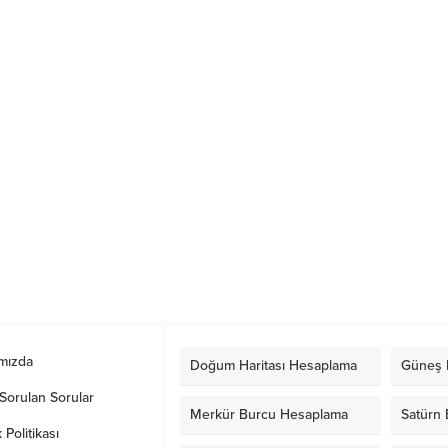
mızda
Doğum Haritası Hesaplama
Güneş 
Sorulan Sorular
Merkür Burcu Hesaplama
Satürn
k Politikası