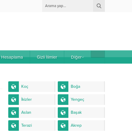
e Hesaplama
Gizli İlimler
Diğer
Koç
Boğa
İkizler
Yengeç
Aslan
Başak
Terazi
Akrep