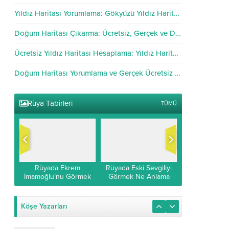
Yıldız Haritası Yorumlama: Gökyüzü Yıldız Haritası Analizi
Doğum Haritası Çıkarma: Ücretsiz, Gerçek ve Doğru Hesaplama
Ücretsiz Yıldız Haritası Hesaplama: Yıldız Haritası Hesapla
Doğum Haritası Yorumlama ve Gerçek Ücretsiz Hesaplama
Rüya Tabirleri
TÜMÜ
si
Rüyada Ekrem
Rüyada Eski Sevgiliyi
Rüyada Rad 
Rad
İmamoğlu’nu Görmek
Görmek Ne Anlama
Görmek: Rüy
k
İslami ve Diyanet
Gelir?
Suresi O
Yorumu
Köşe Yazarları