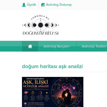
Üyelik
Astrolog Dolunay
Astroloji Burçları
Astroloji Testleri
doğum haritası aşk analizi