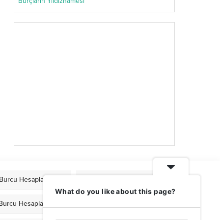
Burçların Yıldıznamesi
Burcu Hesaplama
Mars Burcu Hesaplama
What do you like about this page?
 Burcu Hesaplama
Venüs Burcu Hesaplama