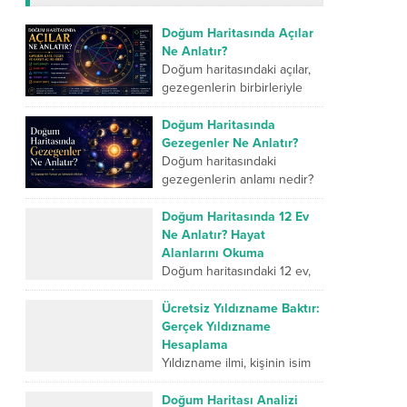
Doğum Haritasında Açılar
Ne Anlatır?
Doğum haritasındaki açılar,
gezegenlerin birbirleriyle
kurduğu geometrik ilişkileri
ve kişinin iç dünyasındaki
Doğum Haritasında
farklı enerjilerin nasıl
Gezegenler Ne Anlatır?
çalıştığını gösterir. Kavuşum
Doğum haritasındaki
açısı iki...
gezegenlerin anlamı nedir?
İnsanın karakterini,
duygularını, düşünme
Doğum Haritasında 12 Ev
biçimini, ilişkilerini, mücadele
Ne Anlatır? Hayat
gücünü ve yaşam
Alanlarını Okuma
yolculuğunda geliştirmesi
Doğum haritasındaki 12 ev,
gereken yönlerini sembolik...
insan hayatının farklı
alanlarını sembolik olarak
Ücretsiz Yıldızname Baktır:
anlatan temel bölümlerdir.
Gerçek Yıldızname
Birinci ev kişinin dış dünyaya
Hesaplama
sunduğu kimliği...
Yıldızname ilmi, kişinin isim
enerjisi, doğum tarihi ve
ebced hesaplamaları
Doğum Haritası Analizi